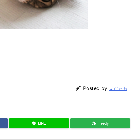
Posted by
えだもも
LINE
Feedly